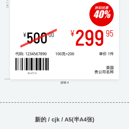
29.7 cm
促销 4
新的 / cjk / A5(半A4张)