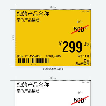
8 cm
6 cm
促销价格标签与背景
8 cm