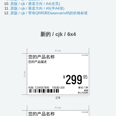
原版 / cjk / 垂直方向 / A4(全页)
原版 / cjk / 垂直方向 / A5(半A4张)
原版 / cjk / 带有QR码和Datamatrix码的价格标签
新的 / cjk / 6x4
6 cm
4 cm
正常
6 cm