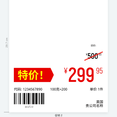
29.7 cm
促销 2