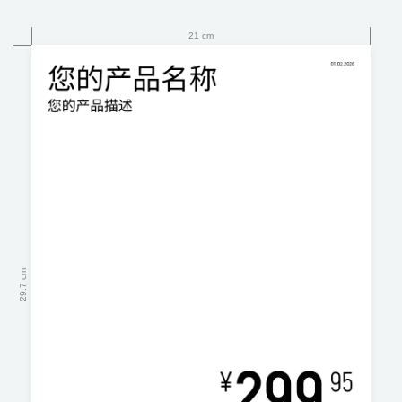
21 cm
29.7 cm