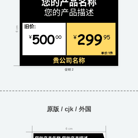
6 cm
促销 2
原版 / cjk / 外国
6 cm