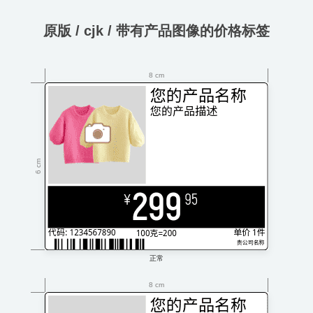
原版 / cjk / 带有产品图像的价格标签
8 cm
6 cm
正常
8 cm