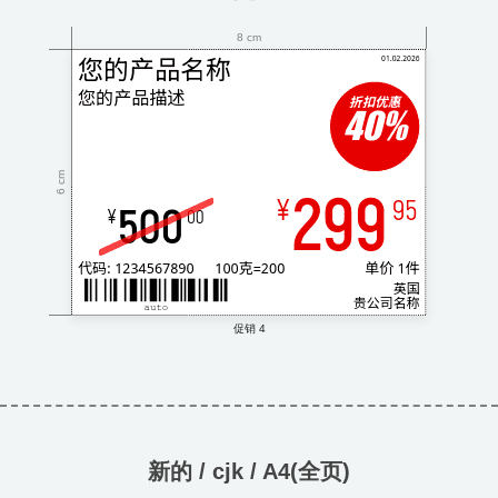
8 cm
6 cm
促销 4
新的 / cjk / A4(全页)