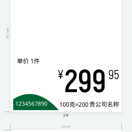
29.7 cm
正常
21 cm