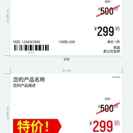
14.85 cm
促销
21 cm
14.85 cm