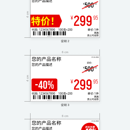
4 cm
促销 2
6 cm
4 cm
促销 3
6 cm