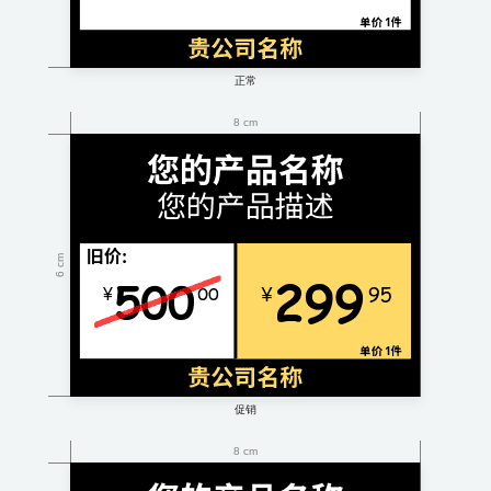
正常
8 cm
6 cm
促销
8 cm