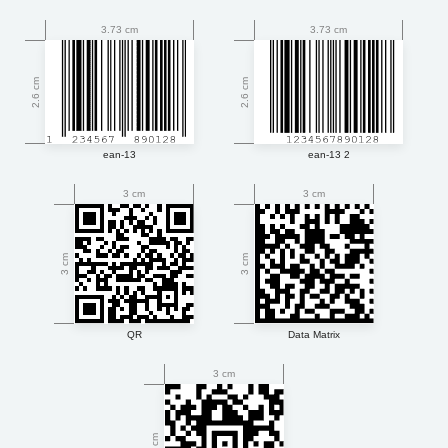
3.73 cm
3.73 cm
2.6 cm
2.6 cm
ean-13
ean-13 2
3 cm
3 cm
3 cm
3 cm
QR
Data Matrix
3 cm
3 cm