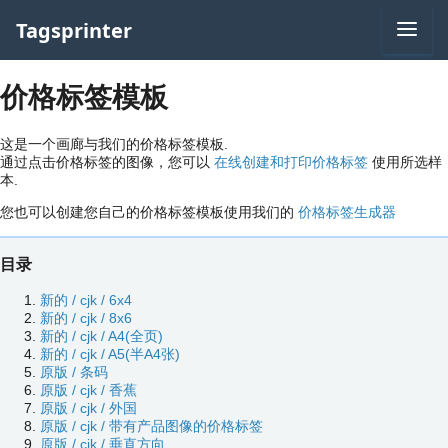
Tagsprinter
价格标签模板
这是一个画廊与我们的价格标签模板.
通过点击价格标签的图像，您可以
在线创建和打印价格标签
使用所选样
本.
您也可以创建您自己的价格标签模板使用我们的
价格标签生成器
目录
新的 / cjk / 6x4
新的 / cjk / 8x6
新的 / cjk / A4(全页)
新的 / cjk / A5(半A4张)
原版 / 条码
原版 / cjk / 香蕉
原版 / cjk / 外国
原版 / cjk / 带有产品图像的价格标签
原版 / cjk / 垂直方向