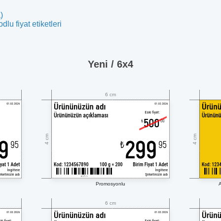
)
lu fiyat etiketleri
Yeni / 6x4
6 cm
4 cm
4 cm
Promosyonlu
A
6 cm