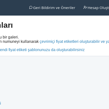
Geri Bildirim ve Öneriler
Hesap Oluşt
ları
 bir galeri.
ilen numuneyi kullanarak
çevrimiçi fiyat etiketleri oluşturabilir ve y
ndi fiyat etiketi şablonunuzu da oluşturabilirsiniz
i