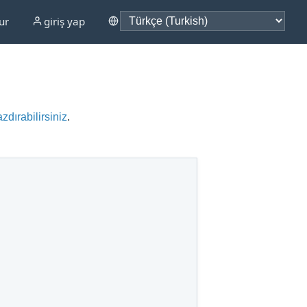
ur
giriş yap
azdırabilirsiniz
.