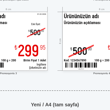
8 cm
8 cm
6 cm
Promosyonlu 3
Promosyonlu 
Yeni / A4 (tam sayfa)