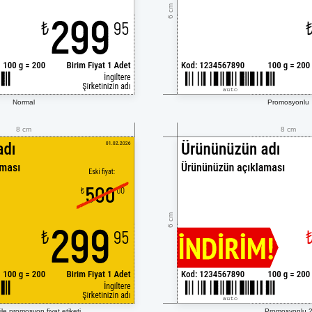
6 cm
Normal
Promosyonlu
8 cm
8 cm
6 cm
ile promosyon fiyat etiketi
Promosyonlu 