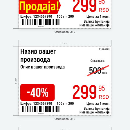
Оглашавање 2
8 cm
6 cm
Оглашавање 3