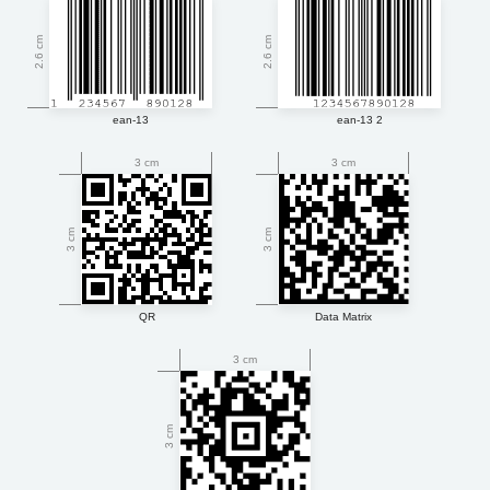
2.6 cm
2.6 cm
ean-13
ean-13 2
3 cm
3 cm
3 cm
3 cm
QR
Data Matrix
3 cm
3 cm