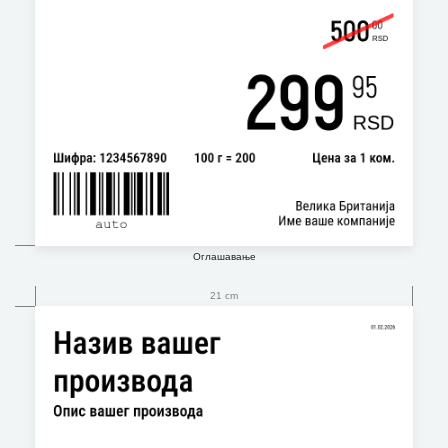
Оглашавање
21 cm