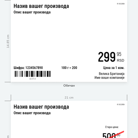
14.85 cm
Обичан
21 cm