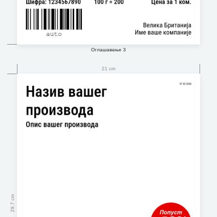
Оглашавање 3
21 cm
29.7 cm