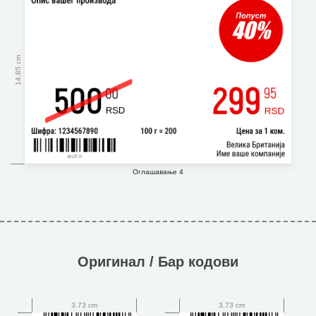
14.85 cm
Оглашавање 4
Оригинал / Бар кодови
3.73 cm
3.73 cm